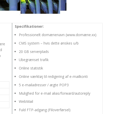
Specifikationer:
Professionelt domænenavn (www.domæne.xx)
n
CMS system – hvis dette ønskes u/b
mere
il
20 GB serverplads
p
Ubegrænset trafik
Online statistik
Online værktøj til redigering af e-mailkonti
5 e-mailadresser / ægte POP3
Mulighed for e-mail alias/forward/autoreply
WebMail
Fuld FTP-adgang (Filoverførsel)